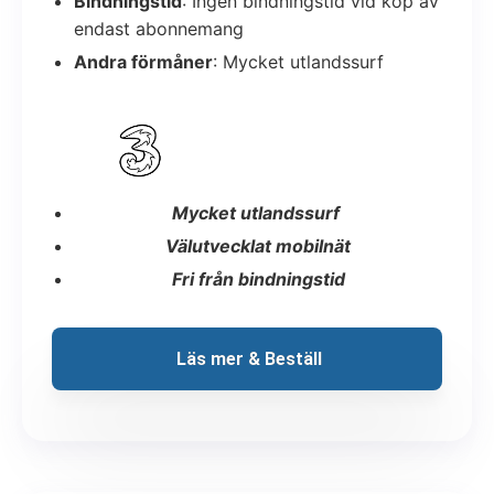
Bindningstid
: Ingen bindningstid vid köp av
endast abonnemang
Andra förmåner
: Mycket utlandssurf
Mycket utlandssurf
Välutvecklat mobilnät
Fri från bindningstid
 Läs mer & Beställ