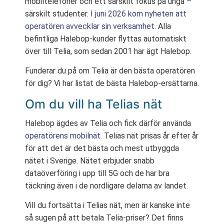
mobiltelefoner och ett särskilt fokus på unga –
särskilt studenter.
I juni 2026 kom nyheten att
operatören avvecklar sin verksamhet
. Alla
befintliga Halebop-kunder flyttas automatiskt
över till Telia, som sedan 2001 har ägt Halebop.
Funderar du på om Telia är den bästa operatören
för dig? Vi har listat de bästa Halebop-ersättarna.
Om du vill ha Telias nät
Halebop ägdes av Telia och fick därför använda
operatörens mobilnät
. Telias nät prisas år efter år
för att det är det bästa och mest utbyggda
nätet i Sverige. Nätet erbjuder snabb
dataöverföring i upp till 5G och de har bra
täckning även i de nordligare delarna av landet.
Vill du fortsätta i Telias nät, men är kanske inte
så sugen på att betala Telia-priser? Det finns